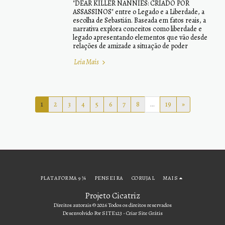
"DEAR KILLER NANNIES: CRIADO POR
ASSASSINOS" entre o Legado e a Liberdade, a
escolha de Sebastián. Baseada em fatos reais, a
narrativa explora conceitos como liberdade e
legado apresentando elementos que vão desde
relações de amizade a situação de poder
Leia Mais
1
2
3
4
5
6
7
8
...
19
»
PLATAFORMA 9 ¾
PENSEIRA
CORUJAL
MAIS
Projeto Cicatriz
Direitos autorais © 2026 Todos os direitos reservados
Desenvolvido Por
SITE123
-
Criar Site Grátis