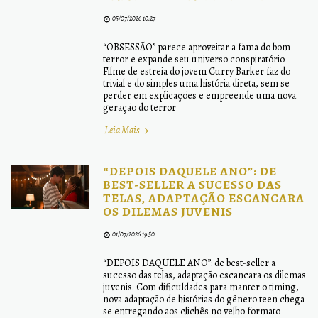
05/07/2026 10:27
“OBSESSÃO” parece aproveitar a fama do bom
terror e expande seu universo conspiratório.
Filme de estreia do jovem Curry Barker faz do
trivial e do simples uma história direta, sem se
perder em explicações e empreende uma nova
geração do terror
Leia Mais
“DEPOIS DAQUELE ANO”: DE
BEST-SELLER A SUCESSO DAS
TELAS, ADAPTAÇÃO ESCANCARA
OS DILEMAS JUVENIS
01/07/2026 19:50
“DEPOIS DAQUELE ANO”: de best-seller a
sucesso das telas, adaptação escancara os dilemas
juvenis. Com dificuldades para manter o timing,
nova adaptação de histórias do gênero teen chega
se entregando aos clichês no velho formato