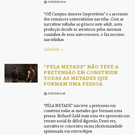
07/06/2026 10:41
“Off Campus: Amores Improváveis” e a ascensão
dos romances universitários nas telas. Com as
narrativas voltadas ao gênero new adult, nova
produção decide se aventurar pelos mesmos
caminhos de seus antecessores, e faz sucesso
nas telinhas
Leia Mais
“PELA METADE” NÃO TEVE A
PRETENSÃO EM CONSTRUIR
TODAS AS METADES QUE
FORMAM UMA PESSOA
31/05/2026 17:48
“PELA METADE” não teve a pretensão em
construir todas as metades que formam uma
pessoa. Richard Gadd mais uma vez apresenta um
retrato social de difícil digestão. Desta vez,
narrativa se concentra numa (des)umanidade
aprisionada em estereótipos