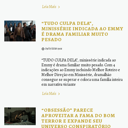
Leia Mais
“TUDO CULPA DELA”,
MINISSÉRIE INDICADA AO EMMY
É DRAMA FAMILIAR MUITO
PESADO
09/07/2026 19:14
“TUDO CULPA DELA”, minissérie indicada ao
Emmy é drama familiar muito pesado. Com 4
indicações ao Emmy incluindo Melhor Roteiro e
Melhor Direção em Minissérie, dramalhão
consegue se superar e coloca uma família inteira
em narrativa viciante
Leia Mais
“OBSESSÃO” PARECE
APROVEITAR A FAMA DO BOM
TERROR E EXPANDE SEU
UNIVERSO CONSPIRATÓRIO