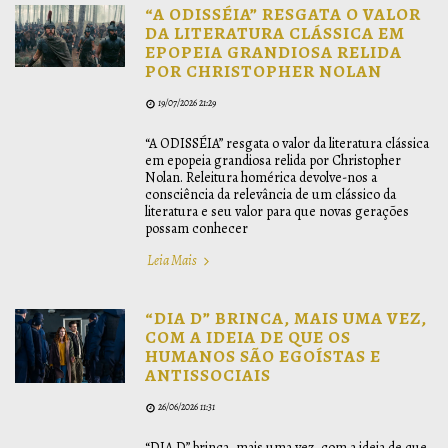
“A ODISSÉIA” RESGATA O VALOR
DA LITERATURA CLÁSSICA EM
EPOPEIA GRANDIOSA RELIDA
POR CHRISTOPHER NOLAN
19/07/2026 21:29
“A ODISSÉIA” resgata o valor da literatura clássica
em epopeia grandiosa relida por Christopher
Nolan. Releitura homérica devolve-nos a
consciência da relevância de um clássico da
literatura e seu valor para que novas gerações
possam conhecer
Leia Mais
“DIA D” BRINCA, MAIS UMA VEZ,
COM A IDEIA DE QUE OS
HUMANOS SÃO EGOÍSTAS E
ANTISSOCIAIS
26/06/2026 11:31
“DIA D” brinca, mais uma vez, com a ideia de que