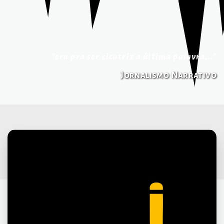
"era pra ser cicatriz a última palavra..."
Jornalismo Narrativo