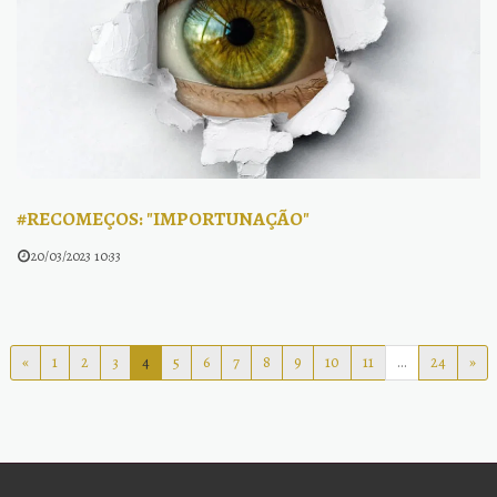
#RECOMEÇOS: "IMPORTUNAÇÃO"
20/03/2023 10:33
«
1
2
3
4
5
6
7
8
9
10
11
...
24
»