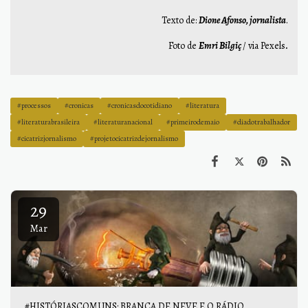
Texto de:
Dione Afonso, jornalista
.
Foto de
Emri Bilgiç
/ via Pexels
.
#processos
#cronicas
#cronicasdocotidiano
#literatura
#literaturabrasileira
#literaturanacional
#primeirodemaio
#diadotrabalhador
#cicatrizjornalismo
#projetocicatrizdejornalismo
29
Mar
#HISTÓRIASCOMUNS: BRANCA DE NEVE E O RÁDIO