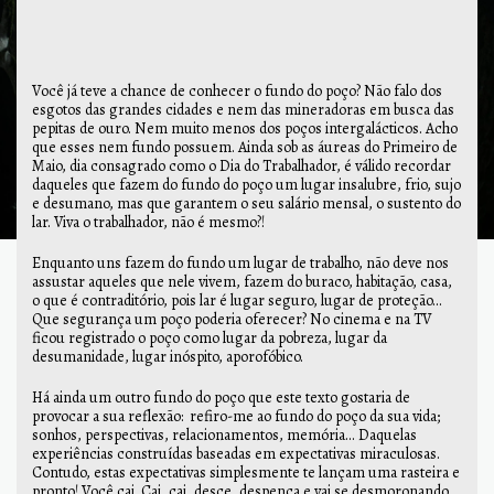
Você já teve a chance de conhecer o fundo do poço? Não falo dos
esgotos das grandes cidades e nem das mineradoras em busca das
pepitas de ouro. Nem muito menos dos poços intergalácticos. Acho
que esses nem fundo possuem. Ainda sob as áureas do Primeiro de
Maio, dia consagrado como o Dia do Trabalhador, é válido recordar
daqueles que fazem do fundo do poço um lugar insalubre, frio, sujo
e desumano, mas que garantem o seu salário mensal, o sustento do
lar. Viva o trabalhador, não é mesmo?!
Enquanto uns fazem do fundo um lugar de trabalho, não deve nos
assustar aqueles que nele vivem, fazem do buraco, habitação, casa,
o que é contraditório, pois lar é lugar seguro, lugar de proteção...
Que segurança um poço poderia oferecer? No cinema e na TV
ficou registrado o poço como lugar da pobreza, lugar da
desumanidade, lugar inóspito, aporofóbico.
Há ainda um outro fundo do poço que este texto gostaria de
provocar a sua reflexão: refiro-me ao fundo do poço da sua vida;
sonhos, perspectivas, relacionamentos, memória... Daquelas
experiências construídas baseadas em expectativas miraculosas.
Contudo, estas expectativas simplesmente te lançam uma rasteira e
pronto! Você cai. Cai, cai, desce, despenca e vai se desmoronando