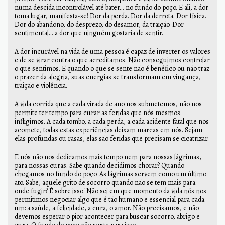
numa descida incontrolável até bater... no fundo do poço. E ali, a dor
toma lugar, manifesta-se! Dor da perda. Dor da derrota. Dor física.
Dor do abandono, do desprezo, do desamor, da traição. Dor
sentimental... a dor que ninguém gostaria de sentir.
A dor incurável na vida de uma pessoa é capaz de inverter os valores
e de se virar contra o que acreditamos. Não conseguimos controlar
o que sentimos. E quando o que se sente não é benéfico ou não traz
o prazer da alegria, suas energias se transformam em vingança,
traição e violência.
A vida corrida que a cada virada de ano nos submetemos, não nos
permite ter tempo para curar as feridas que nós mesmos
infligimos. A cada tombo, a cada perda, a cada acidente fatal que nos
acomete, todas estas experiências deixam marcas em nós. Sejam
elas profundas ou rasas, elas são feridas que precisam se cicatrizar.
E nós não nos dedicamos mais tempo nem para nossas lágrimas,
para nossas curas. Sabe quando decidimos chorar? Quando
chegamos no fundo do poço. As lágrimas servem como um último
ato. Sabe, aquele grito de socorro quando não se tem mais para
onde fugir? É sobre isso! Não sei em que momento da vida nós nos
permitimos negociar algo que é tão humano e essencial para cada
um: a saúde, a felicidade, a cura, o amor. Não precisamos, e não
devemos esperar o pior acontecer para buscar socorro, abrigo e