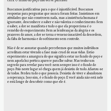
cura. O fundo do poço não serve para isso.
Buscamos justificativas para o que é injustificável. Buscamos
respostas para perguntas que nunca foram feitas. Insistimos em
atividades que não constroem nada, mas a insistência humana é
ignorante, desconhece o saber e não valoriza o conhecimento. Sem
o saber, a dor se manifesta e tudo o que ela proporciona é o
remédio do esquecimento. Sem as lembranças da alegria e os
prazeres do amor, a dor se torna o veneno insaciável da desordem,
da falta de harmonia e do sofrimento sem controle.
Não é de se assustar quando percebemos que muitos indivíduos
acreditam estar vivendo a fase mais cruel de suas vidas. Estão
experimento a amargura do que significa estar no fundo do poço e
nem aquela luz poética aparece para lhe salvar. Mas tenho um
segredo para revelar para você: nem sempre isso é o fundo do
poço. Pois neste lugar só chega quem já desistiu de tudo. Afastou-se
de todos. Perdeu tudo o que possuía. Desistiu de viver e abandonou
a esperança. Isso sim, é o fundo do poço. E você ainda não está nele
e está longe de descobrir como que ele é.